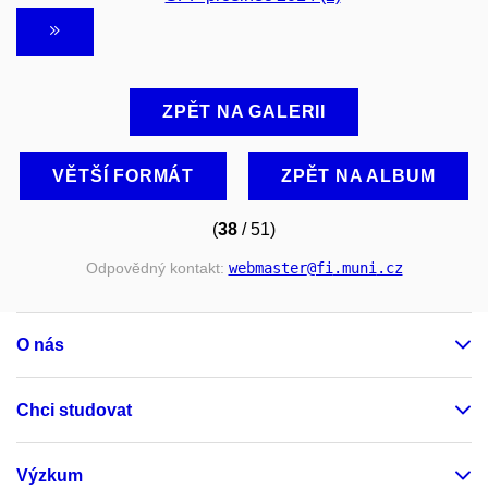
ZPĚT NA GALERII
VĚTŠÍ FORMÁT
ZPĚT NA ALBUM
(
38
/ 51)
Odpovědný kontakt:
webmaster
@fi
.muni
.cz
O nás
Chci studovat
Výzkum