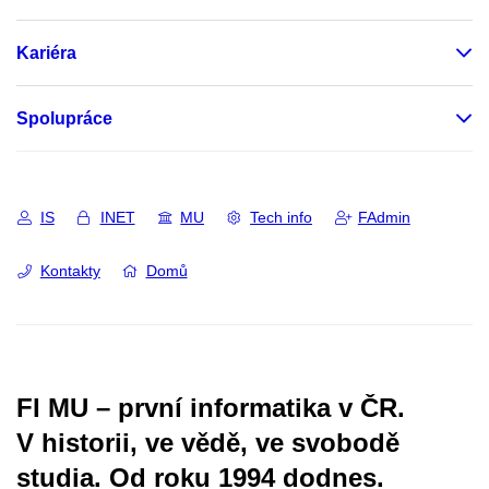
Kariéra
Spolupráce
IS
INET
MU
Tech info
FAdmin
Kontakty
Domů
FI MU – první informatika v ČR.
V historii, ve vědě, ve svobodě
studia.
Od roku 1994 dodnes.