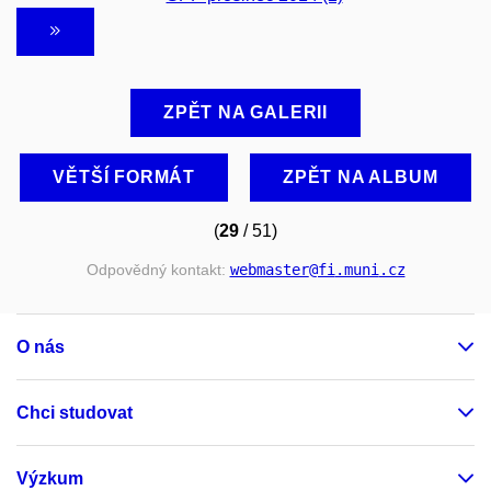
ZPĚT NA GALERII
VĚTŠÍ FORMÁT
ZPĚT NA ALBUM
(
29
/ 51)
Odpovědný kontakt:
webmaster
@fi
.muni
.cz
O nás
Chci studovat
Výzkum