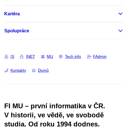
Kariéra
Spolupráce
IS
INET
MU
Tech info
FAdmin
Kontakty
Domů
FI MU – první informatika v ČR.
V historii, ve vědě, ve svobodě
studia.
Od roku 1994 dodnes.