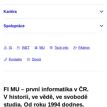
Kariéra
Spolupráce
IS
INET
MU
Tech info
FAdmin
Kontakty
Domů
FI MU – první informatika v ČR.
V historii, ve vědě, ve svobodě
studia.
Od roku 1994 dodnes.