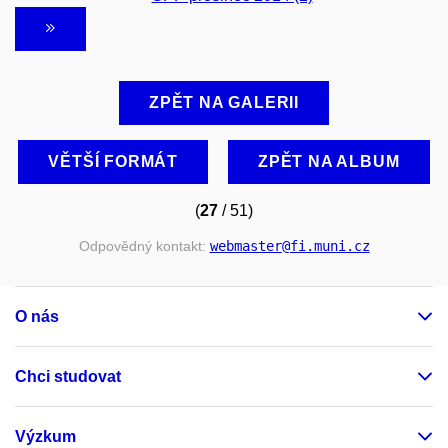
ZPĚT NA GALERII
VĚTŠÍ FORMÁT
ZPĚT NA ALBUM
(
27
/ 51)
Odpovědný kontakt:
webmaster
@fi
.muni
.cz
O nás
Chci studovat
Výzkum