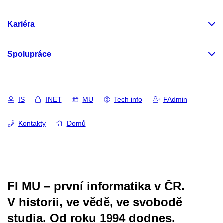
Kariéra
Spolupráce
IS
INET
MU
Tech info
FAdmin
Kontakty
Domů
FI MU – první informatika v ČR.
V historii, ve vědě, ve svobodě
studia.
Od roku 1994 dodnes.