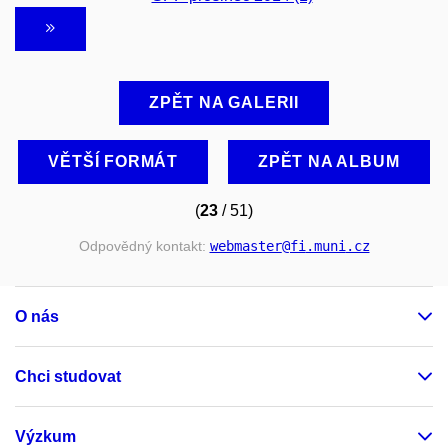
ZPĚT NA GALERII
VĚTŠÍ FORMÁT
ZPĚT NA ALBUM
(
23
/ 51)
Odpovědný kontakt:
webmaster
@fi
.muni
.cz
O nás
Chci studovat
Výzkum