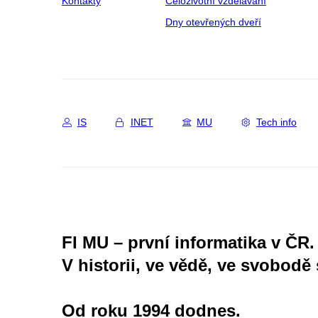
Kontakty
Celoživotní vzdělávání
Dny otevřených dveří
IS
INET
MU
Tech info
FI MU – první informatika v ČR.
V historii, ve vědě, ve svobodě 
Od roku 1994 dodnes.