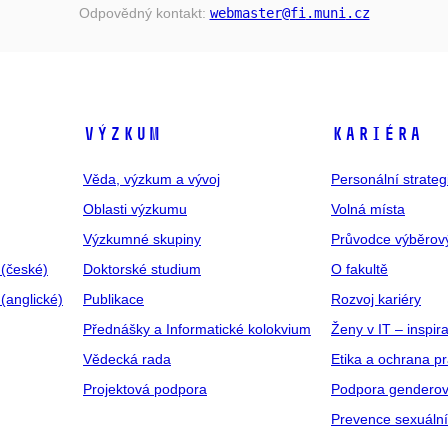
Odpovědný kontakt:
webmaster
@fi
.muni
.cz
VÝZKUM
KARIÉRA
Věda, výzkum a vývoj
Personální strate
Oblasti výzkumu
Volná místa
Výzkumné skupiny
Průvodce výběrov
 (české)
Doktorské studium
O fakultě
(anglické)
Publikace
Rozvoj kariéry
Přednášky a Informatické kolokvium
Ženy v IT – inspira
Vědecká rada
Etika a ochrana p
Projektová podpora
Podpora genderov
Prevence sexuáln