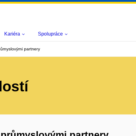
Kariéra
Spolupráce
růmyslovými partnery
lostí
 průmyslovými partnery