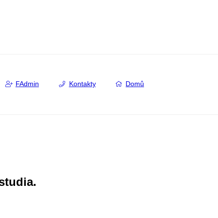
FAdmin
Kontakty
Domů
studia.