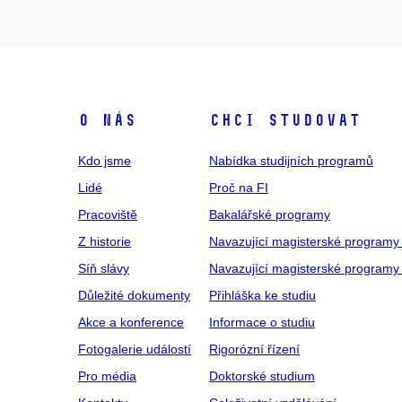
O NÁS
CHCI STUDOVAT
Kdo jsme
Nabídka studijních programů
Lidé
Proč na FI
Pracoviště
Bakalářské programy
Z historie
Navazující magisterské programy
Síň slávy
Navazující magisterské programy 
Důležité dokumenty
Přihláška ke studiu
Akce a konference
Informace o studiu
Fotogalerie událostí
Rigorózní řízení
Pro média
Doktorské studium