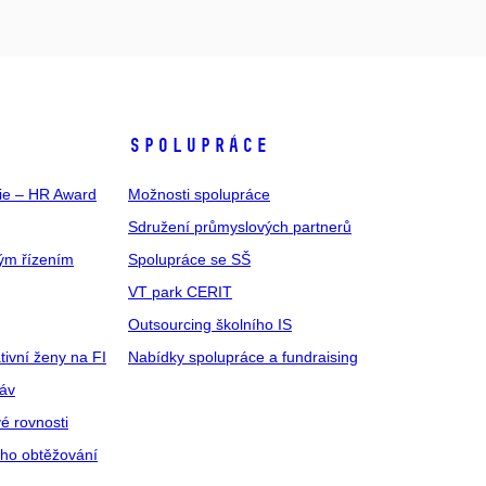
SPOLUPRÁCE
gie – HR Award
Možnosti spolupráce
Sdružení průmyslových partnerů
ým řízením
Spolupráce se SŠ
VT park CERIT
Outsourcing školního IS
tivní ženy na FI
Nabídky spolupráce a fundraising
ráv
é rovnosti
ího obtěžování