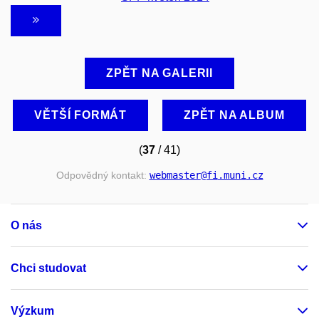
ZPĚT NA GALERII
VĚTŠÍ FORMÁT
ZPĚT NA ALBUM
(
37
/ 41)
Odpovědný kontakt:
webmaster
@fi
.muni
.cz
O nás
Chci studovat
Výzkum