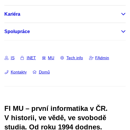
Kariéra
Spolupráce
IS
INET
MU
Tech info
FAdmin
Kontakty
Domů
FI MU – první informatika v ČR.
V historii, ve vědě, ve svobodě
studia.
Od roku 1994 dodnes.