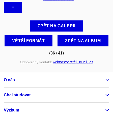
ZPĚT NA GALERII
VĚTŠÍ FORMÁT
ZPĚT NA ALBUM
(
36
/ 41)
Odpovědný kontakt:
webmaster
@fi
.muni
.cz
O nás
Chci studovat
Výzkum