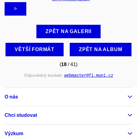
ZPĚT NA GALERII
VĚTŠÍ FORMÁT
ZPĚT NA ALBUM
(
18
/ 41)
Odpovědný kontakt:
webmaster
@fi
.muni
.cz
O nás
Chci studovat
Výzkum