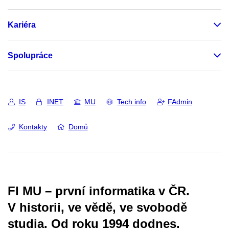
Kariéra
Spolupráce
IS
INET
MU
Tech info
FAdmin
Kontakty
Domů
FI MU – první informatika v ČR.
V historii, ve vědě, ve svobodě
studia.
Od roku 1994 dodnes.