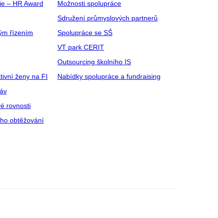
gie – HR Award
Možnosti spolupráce
Sdružení průmyslových partnerů
ým řízením
Spolupráce se SŠ
VT park CERIT
Outsourcing školního IS
tivní ženy na FI
Nabídky spolupráce a fundraising
ráv
é rovnosti
ího obtěžování