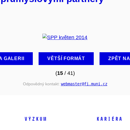
A GALERII
VĚTŠÍ FORMÁT
ZPĚT N
(
15
/ 41)
Odpovědný kontakt:
webmaster
@fi
.muni
.cz
VÝZKUM
KARIÉRA