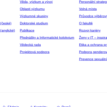
Věda, výzkum a vývoj
Personální strate
Oblasti výzkumu
Volná místa
Výzkumné skupiny
Průvodce výběrov
 (české)
Doktorské studium
O fakultě
(anglické)
Publikace
Rozvoj kariéry
Přednášky a Informatické kolokvium
Ženy v IT – inspira
Vědecká rada
Etika a ochrana p
Projektová podpora
Podpora genderov
Prevence sexuáln