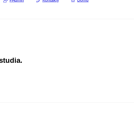
FAdmin
Kontakty
Domů
studia.