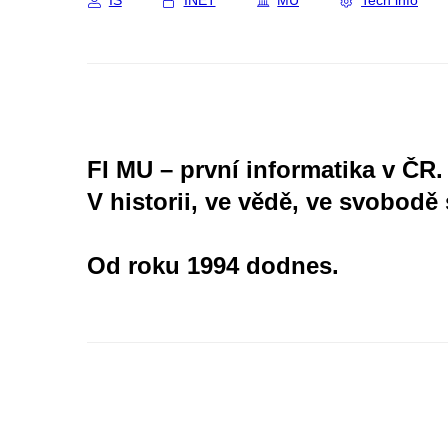
IS
INET
MU
Tech info
FI MU – první informatika v ČR.
V historii, ve vědě, ve svobodě 
Od roku 1994 dodnes.