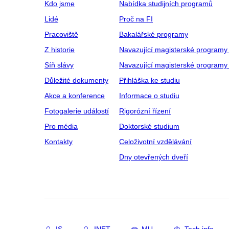
Kdo jsme
Nabídka studijních programů
Lidé
Proč na FI
Pracoviště
Bakalářské programy
Z historie
Navazující magisterské programy
Síň slávy
Navazující magisterské programy 
Důležité dokumenty
Přihláška ke studiu
Akce a konference
Informace o studiu
Fotogalerie událostí
Rigorózní řízení
Pro média
Doktorské studium
Kontakty
Celoživotní vzdělávání
Dny otevřených dveří