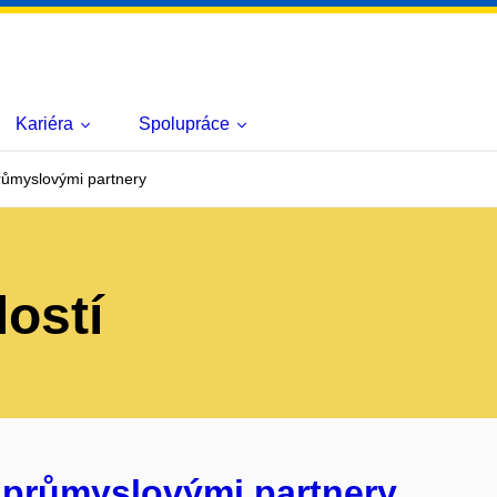
Kariéra
Spolupráce
růmyslovými partnery
lostí
 průmyslovými partnery