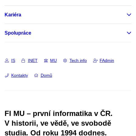
Kariéra
Spolupráce
IS
INET
MU
Tech info
FAdmin
Kontakty
Domů
FI MU – první informatika v ČR.
V historii, ve vědě, ve svobodě
studia.
Od roku 1994 dodnes.