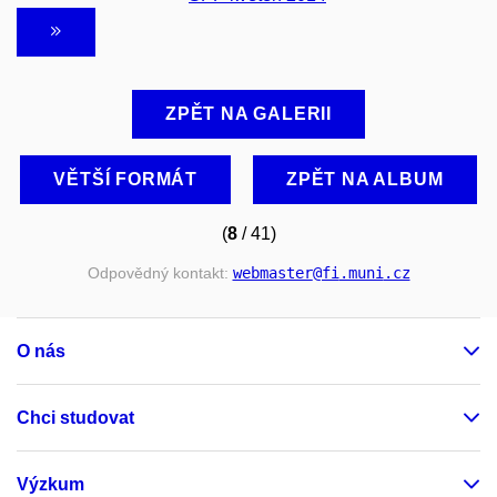
ZPĚT NA GALERII
VĚTŠÍ FORMÁT
ZPĚT NA ALBUM
(
8
/ 41)
Odpovědný kontakt:
webmaster
@fi
.muni
.cz
O nás
Chci studovat
Výzkum