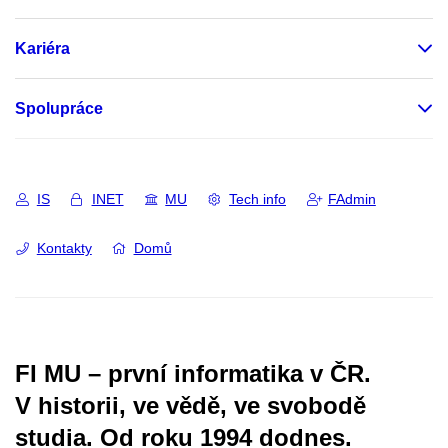
Kariéra
Spolupráce
IS
INET
MU
Tech info
FAdmin
Kontakty
Domů
FI MU – první informatika v ČR.
V historii, ve vědě, ve svobodě
studia.
Od roku 1994 dodnes.