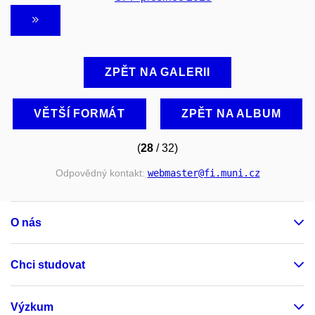
ZPĚT NA GALERII
VĚTŠÍ FORMÁT
ZPĚT NA ALBUM
(
28
/ 32)
Odpovědný kontakt:
webmaster
@fi
.muni
.cz
O nás
Chci studovat
Výzkum