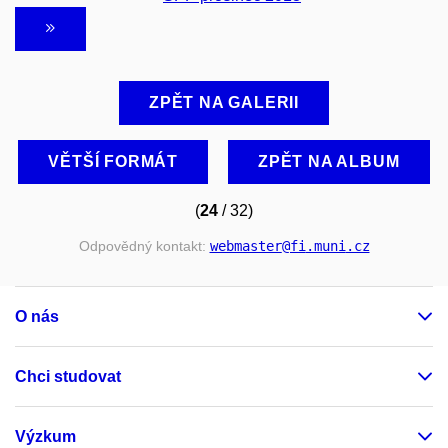
ZPĚT NA GALERII
VĚTŠÍ FORMÁT
ZPĚT NA ALBUM
(
24
/ 32)
Odpovědný kontakt:
webmaster
@fi
.muni
.cz
O nás
Chci studovat
Výzkum