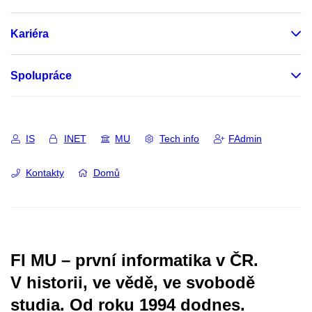
Kariéra
Spolupráce
IS
INET
MU
Tech info
FAdmin
Kontakty
Domů
FI MU – první informatika v ČR.
V historii, ve vědě, ve svobodě
studia.
Od roku 1994 dodnes.