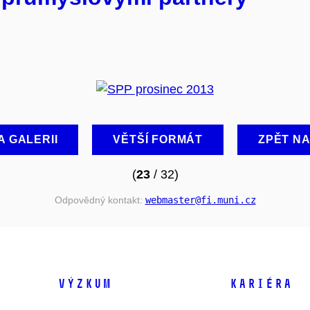
A GALERII
VĚTŠÍ FORMÁT
ZPĚT N
(
23
/ 32)
Odpovědný kontakt:
webmaster
@fi
.muni
.cz
VÝZKUM
KARIÉRA