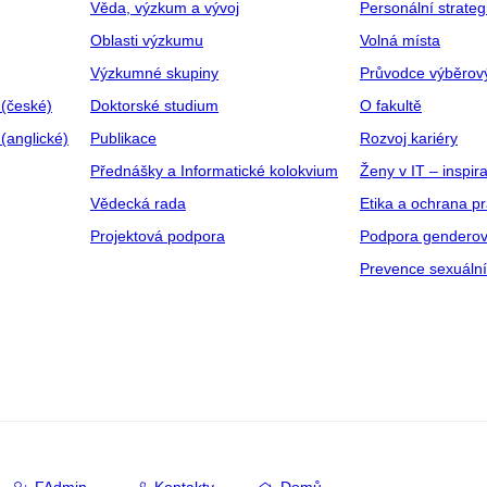
Věda, výzkum a vývoj
Personální strate
Oblasti výzkumu
Volná místa
Výzkumné skupiny
Průvodce výběrov
 (české)
Doktorské studium
O fakultě
(anglické)
Publikace
Rozvoj kariéry
Přednášky a Informatické kolokvium
Ženy v IT – inspira
Vědecká rada
Etika a ochrana p
Projektová podpora
Podpora genderov
Prevence sexuáln