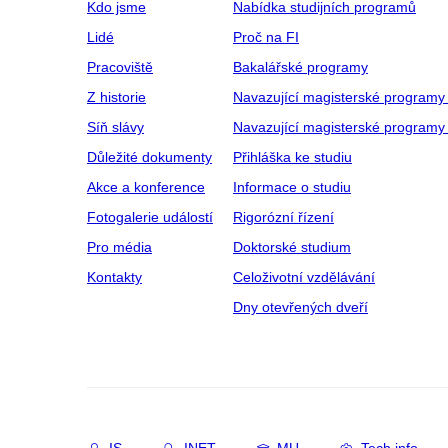
Kdo jsme
Nabídka studijních programů
Lidé
Proč na FI
Pracoviště
Bakalářské programy
Z historie
Navazující magisterské programy
Síň slávy
Navazující magisterské programy 
Důležité dokumenty
Přihláška ke studiu
Akce a konference
Informace o studiu
Fotogalerie událostí
Rigorózní řízení
Pro média
Doktorské studium
Kontakty
Celoživotní vzdělávání
Dny otevřených dveří