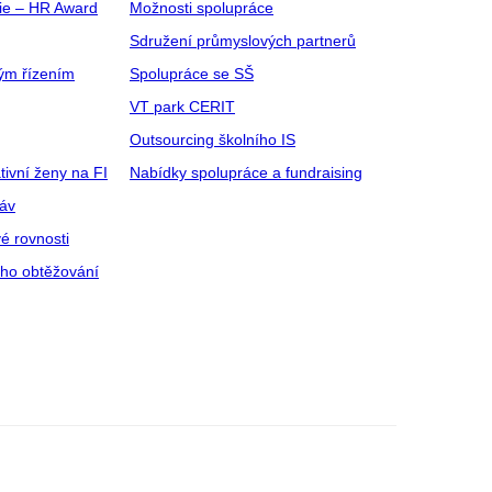
gie – HR Award
Možnosti spolupráce
Sdružení průmyslových partnerů
ým řízením
Spolupráce se SŠ
VT park CERIT
Outsourcing školního IS
tivní ženy na FI
Nabídky spolupráce a fundraising
ráv
é rovnosti
ího obtěžování