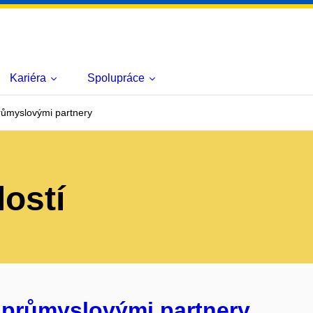
Kariéra
Spolupráce
růmyslovými partnery
lostí
 průmyslovými partnery