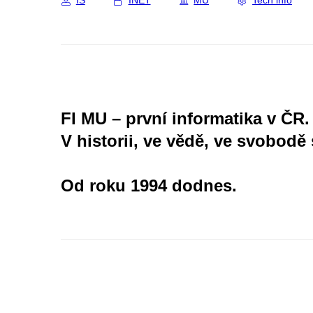
IS
INET
MU
Tech info
FI MU – první informatika v ČR.
V historii, ve vědě, ve svobodě 
Od roku 1994 dodnes.