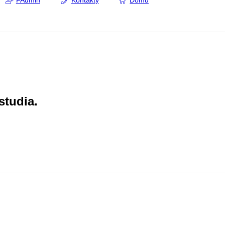
FAdmin
Kontakty
Domů
studia.