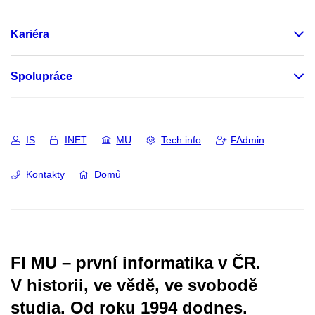
Kariéra
Spolupráce
IS
INET
MU
Tech info
FAdmin
Kontakty
Domů
FI MU – první informatika v ČR.
V historii, ve vědě, ve svobodě
studia.
Od roku 1994 dodnes.