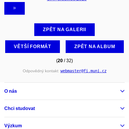
ZPĚT NA GALERII
VĚTŠÍ FORMÁT
ZPĚT NA ALBUM
(
20
/ 32)
Odpovědný kontakt:
webmaster
@fi
.muni
.cz
O nás
Chci studovat
Výzkum