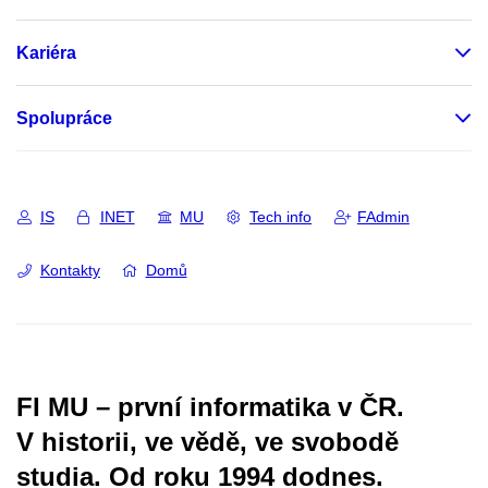
Kariéra
Spolupráce
IS
INET
MU
Tech info
FAdmin
Kontakty
Domů
FI MU – první informatika v ČR.
V historii, ve vědě, ve svobodě
studia.
Od roku 1994 dodnes.