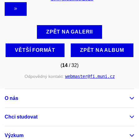
ZPĚT NA GALERII
VĚTŠÍ FORMÁT
ZPĚT NA ALBUM
(
14
/ 32)
Odpovědný kontakt:
webmaster
@fi
.muni
.cz
O nás
Chci studovat
Výzkum