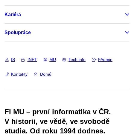
Kariéra
Spolupráce
IS
INET
MU
Tech info
FAdmin
Kontakty
Domů
FI MU – první informatika v ČR.
V historii, ve vědě, ve svobodě
studia.
Od roku 1994 dodnes.