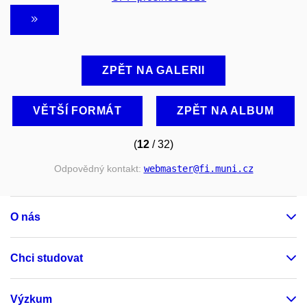
ZPĚT NA GALERII
VĚTŠÍ FORMÁT
ZPĚT NA ALBUM
(
12
/ 32)
Odpovědný kontakt:
webmaster
@fi
.muni
.cz
O nás
Chci studovat
Výzkum