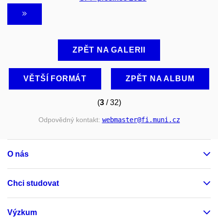
ZPĚT NA GALERII
VĚTŠÍ FORMÁT
ZPĚT NA ALBUM
(
3
/ 32)
Odpovědný kontakt:
webmaster
@fi
.muni
.cz
O nás
Chci studovat
Výzkum