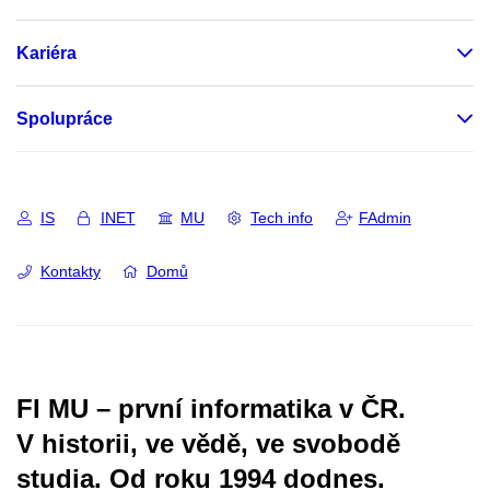
Kariéra
Spolupráce
IS
INET
MU
Tech info
FAdmin
Kontakty
Domů
FI MU – první informatika v ČR.
V historii, ve vědě, ve svobodě
studia.
Od roku 1994 dodnes.