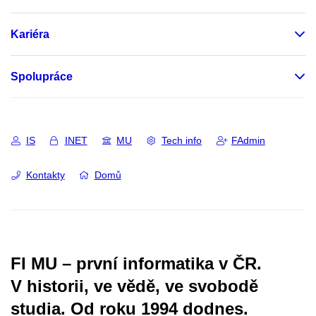
Kariéra
Spolupráce
IS
INET
MU
Tech info
FAdmin
Kontakty
Domů
FI MU – první informatika v ČR.
V historii, ve vědě, ve svobodě
studia.
Od roku 1994 dodnes.