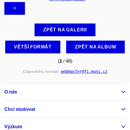
ZPĚT NA GALERII
VĚTŠÍ FORMÁT
ZPĚT NA ALBUM
(
1
/ 48)
Odpovědný kontakt:
webmaster
@fi
.muni
.cz
O nás
Chci studovat
Výzkum