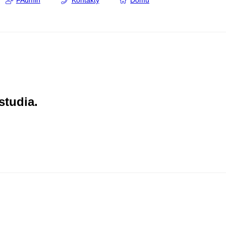
FAdmin
Kontakty
Domů
studia.