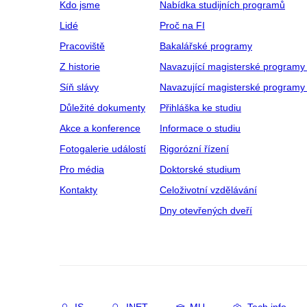
Kdo jsme
Nabídka studijních programů
Lidé
Proč na FI
Pracoviště
Bakalářské programy
Z historie
Navazující magisterské programy
Síň slávy
Navazující magisterské programy 
Důležité dokumenty
Přihláška ke studiu
Akce a konference
Informace o studiu
Fotogalerie událostí
Rigorózní řízení
Pro média
Doktorské studium
Kontakty
Celoživotní vzdělávání
Dny otevřených dveří