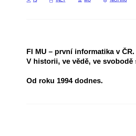
IS
INET
MU
Tech info
FI MU – první informatika v ČR.
V historii, ve vědě, ve svobodě 
Od roku 1994 dodnes.