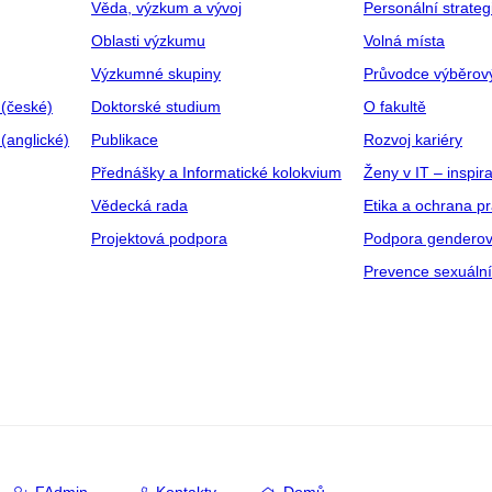
Věda, výzkum a vývoj
Personální strate
Oblasti výzkumu
Volná místa
Výzkumné skupiny
Průvodce výběrov
 (české)
Doktorské studium
O fakultě
(anglické)
Publikace
Rozvoj kariéry
Přednášky a Informatické kolokvium
Ženy v IT – inspira
Vědecká rada
Etika a ochrana p
Projektová podpora
Podpora genderov
Prevence sexuáln