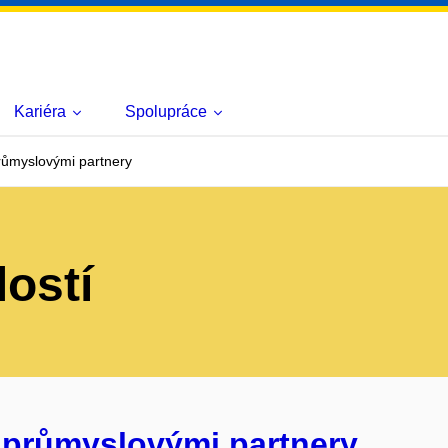
Kariéra
Spolupráce
růmyslovými partnery
lostí
 průmyslovými partnery