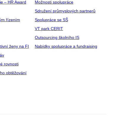
gie – HR Award
Možnosti spolupráce
Sdružení průmyslových partnerů
ým řízením
Spolupráce se SŠ
VT park CERIT
Outsourcing školního IS
tivní ženy na FI
Nabídky spolupráce a fundraising
ráv
é rovnosti
ího obtěžování