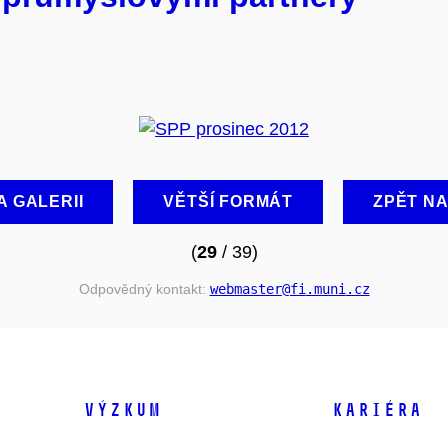
A GALERII
VĚTŠÍ FORMÁT
ZPĚT N
(
29
/ 39)
Odpovědný kontakt:
webmaster
@fi
.muni
.cz
VÝZKUM
KARIÉRA