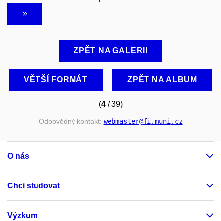
ZPĚT NA GALERII
VĚTŠÍ FORMÁT
ZPĚT NA ALBUM
(
4
/ 39)
Odpovědný kontakt:
webmaster
@fi
.muni
.cz
O nás
Chci studovat
Výzkum