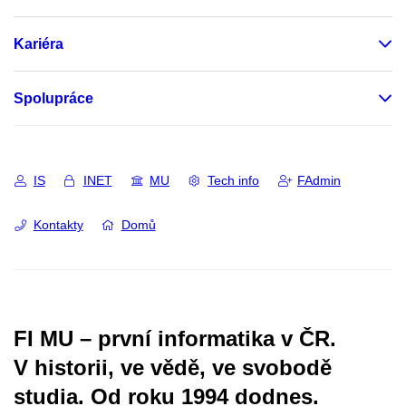
Kariéra
Spolupráce
IS
INET
MU
Tech info
FAdmin
Kontakty
Domů
FI MU – první informatika v ČR.
V historii, ve vědě, ve svobodě
studia.
Od roku 1994 dodnes.