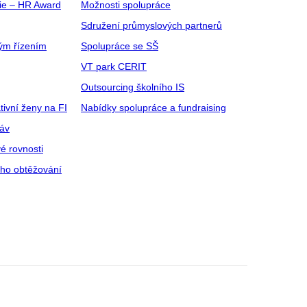
gie – HR Award
Možnosti spolupráce
Sdružení průmyslových partnerů
ým řízením
Spolupráce se SŠ
VT park CERIT
Outsourcing školního IS
tivní ženy na FI
Nabídky spolupráce a fundraising
ráv
é rovnosti
ího obtěžování