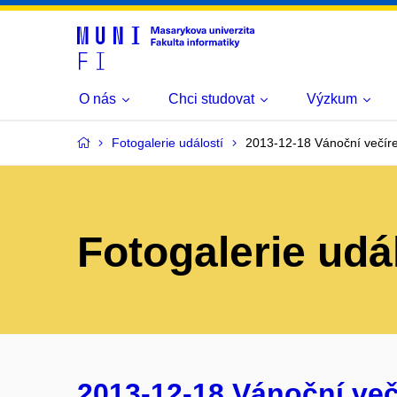
O nás
Chci studovat
Výzkum
Fotogalerie událostí
2013-12-18 Vánoční večír
Fotogalerie udá
2013-12-18 Vánoční več