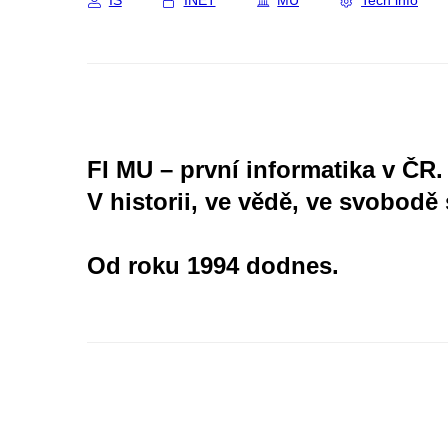
IS
INET
MU
Tech info
FI MU – první informatika v ČR.
V historii, ve vědě, ve svobodě 
Od roku 1994 dodnes.