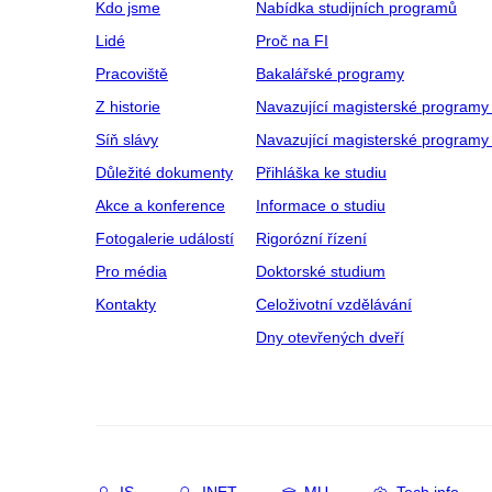
Kdo jsme
Nabídka studijních programů
Lidé
Proč na FI
Pracoviště
Bakalářské programy
Z historie
Navazující magisterské programy
Síň slávy
Navazující magisterské programy 
Důležité dokumenty
Přihláška ke studiu
Akce a konference
Informace o studiu
Fotogalerie událostí
Rigorózní řízení
Pro média
Doktorské studium
Kontakty
Celoživotní vzdělávání
Dny otevřených dveří