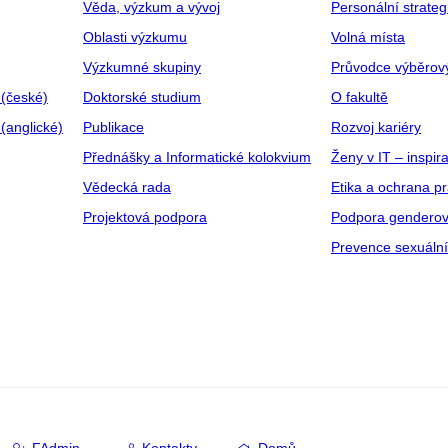
Věda, výzkum a vývoj
Personální strate
Oblasti výzkumu
Volná místa
Výzkumné skupiny
Průvodce výběrov
 (české)
Doktorské studium
O fakultě
(anglické)
Publikace
Rozvoj kariéry
Přednášky a Informatické kolokvium
Ženy v IT – inspira
Vědecká rada
Etika a ochrana p
Projektová podpora
Podpora genderov
Prevence sexuáln