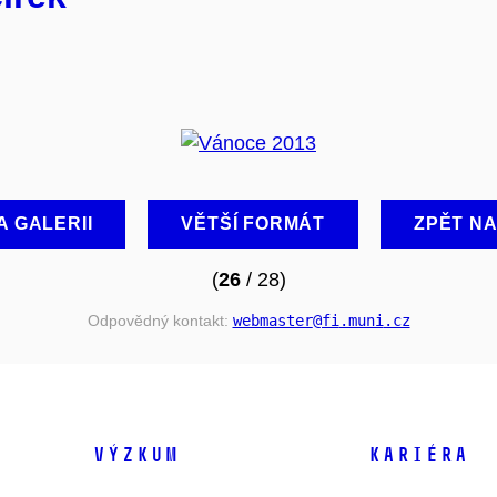
A GALERII
VĚTŠÍ FORMÁT
ZPĚT N
(
26
/ 28)
Odpovědný kontakt:
webmaster
@fi
.muni
.cz
VÝZKUM
KARIÉRA