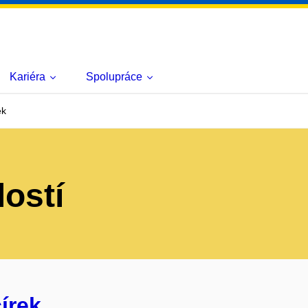
Kariéra
Spolupráce
ek
lostí
írek