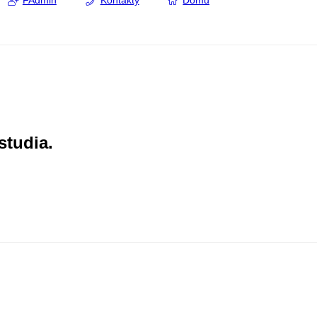
FAdmin
Kontakty
Domů
studia.