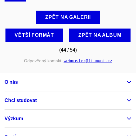
ZPĚT NA GALERII
VĚTŠÍ FORMÁT
ZPĚT NA ALBUM
(
44
/ 54)
Odpovědný kontakt:
webmaster
@fi
.muni
.cz
O nás
Chci studovat
Výzkum