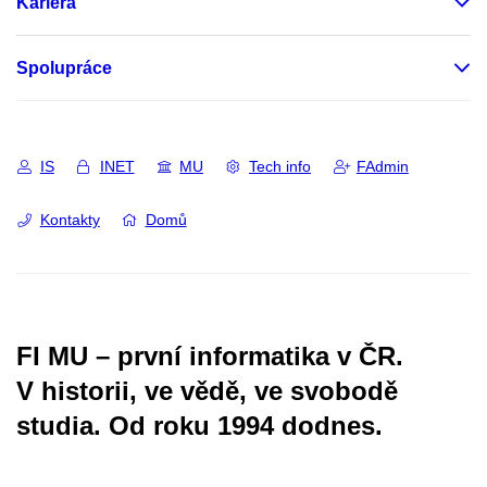
Kariéra
Spolupráce
IS
INET
MU
Tech info
FAdmin
Kontakty
Domů
FI MU – první informatika v ČR.
V historii, ve vědě, ve svobodě
studia.
Od roku 1994 dodnes.