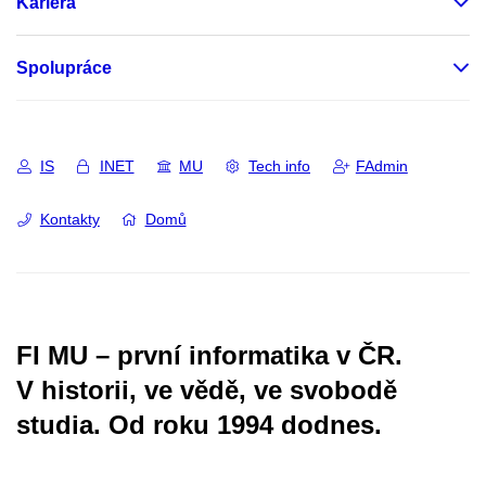
Kariéra
Spolupráce
IS
INET
MU
Tech info
FAdmin
Kontakty
Domů
FI MU – první informatika v ČR.
V historii, ve vědě, ve svobodě
studia.
Od roku 1994 dodnes.