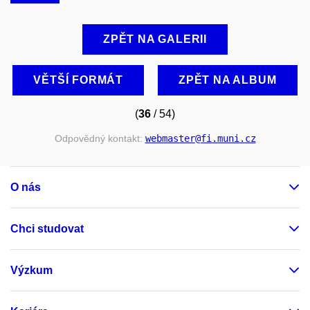
ZPĚT NA GALERII
VĚTŠÍ FORMÁT
ZPĚT NA ALBUM
(
36
/ 54)
Odpovědný kontakt:
webmaster
@fi
.muni
.cz
O nás
Chci studovat
Výzkum