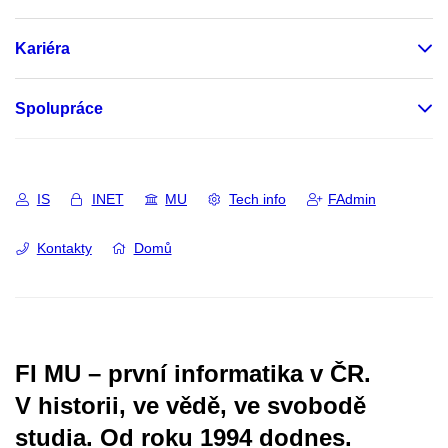
Kariéra
Spolupráce
IS
INET
MU
Tech info
FAdmin
Kontakty
Domů
FI MU – první informatika v ČR.
V historii, ve vědě, ve svobodě
studia.
Od roku 1994 dodnes.