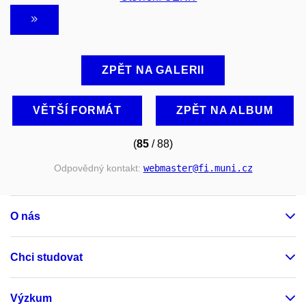
ZPĚT NA GALERII
VĚTŠÍ FORMÁT
ZPĚT NA ALBUM
(
85
/ 88)
Odpovědný kontakt:
webmaster
@fi
.muni
.cz
O nás
Chci studovat
Výzkum