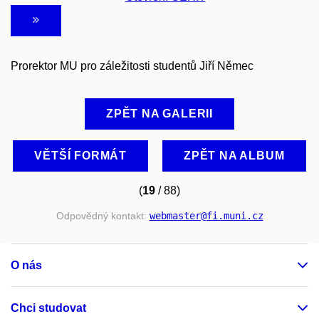
Prorektor MU pro záležitosti studentů Jiří Němec
ZPĚT NA GALERII
VĚTŠÍ FORMÁT
ZPĚT NA ALBUM
(
19
/ 88)
Odpovědný kontakt:
webmaster
@fi
.muni
.cz
O nás
Chci studovat