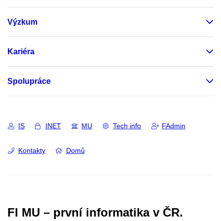
Výzkum
Kariéra
Spolupráce
IS
INET
MU
Tech info
FAdmin
Kontakty
Domů
FI MU – první informatika v ČR.