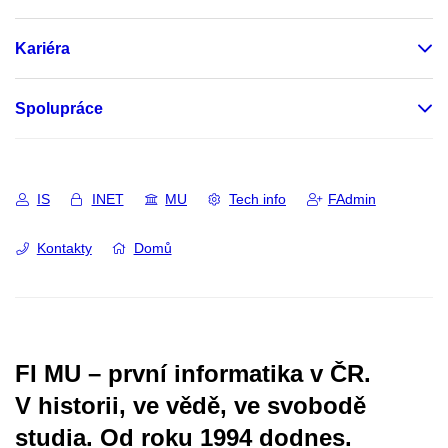
Kariéra
Spolupráce
IS
INET
MU
Tech info
FAdmin
Kontakty
Domů
FI MU – první informatika v ČR.
V historii, ve vědě, ve svobodě
studia.
Od roku 1994 dodnes.