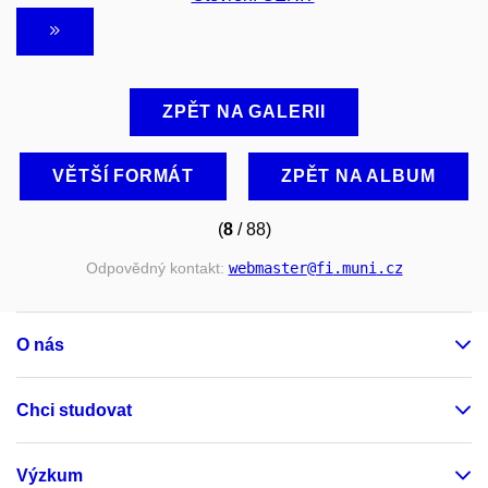
ZPĚT NA GALERII
VĚTŠÍ FORMÁT
ZPĚT NA ALBUM
(
8
/ 88)
Odpovědný kontakt:
webmaster
@fi
.muni
.cz
O nás
Chci studovat
Výzkum