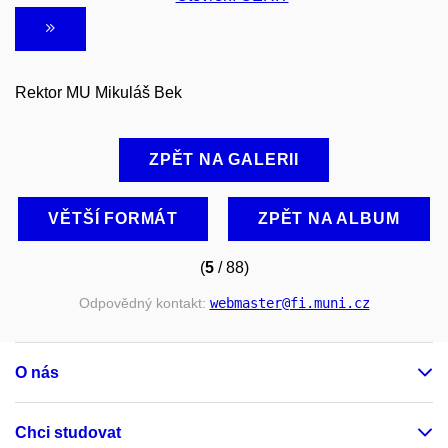
Rektor MU Mikuláš Bek
ZPĚT NA GALERII
VĚTŠÍ FORMÁT
ZPĚT NA ALBUM
(
5
/ 88)
Odpovědný kontakt:
webmaster
@fi
.muni
.cz
O nás
Chci studovat