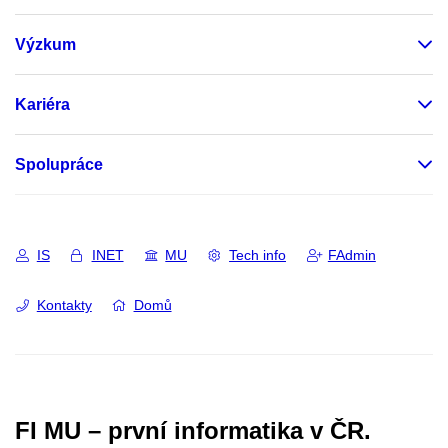
Výzkum
Kariéra
Spolupráce
IS
INET
MU
Tech info
FAdmin
Kontakty
Domů
FI MU – první informatika v ČR.