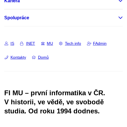
Kariéra
Spolupráce
IS
INET
MU
Tech info
FAdmin
Kontakty
Domů
FI MU – první informatika v ČR.
V historii, ve vědě, ve svobodě
studia.
Od roku 1994 dodnes.