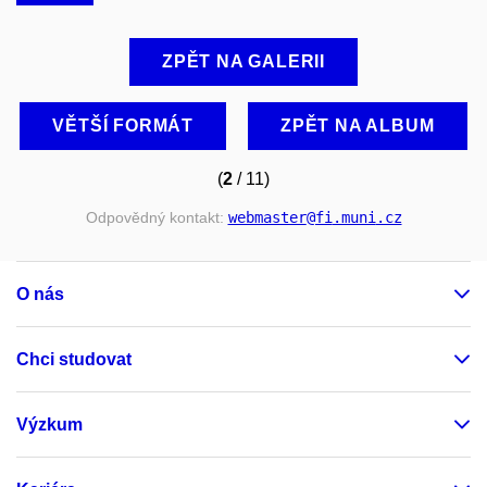
ZPĚT NA GALERII
VĚTŠÍ FORMÁT
ZPĚT NA ALBUM
(
2
/ 11)
Odpovědný kontakt:
webmaster
@fi
.muni
.cz
O nás
Chci studovat
Výzkum