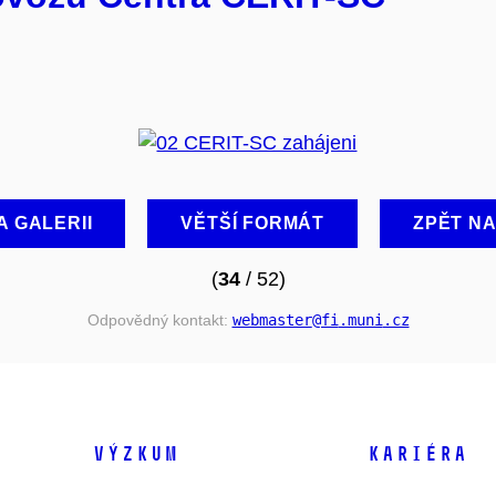
A GALERII
VĚTŠÍ FORMÁT
ZPĚT N
(
34
/ 52)
Odpovědný kontakt:
webmaster
@fi
.muni
.cz
VÝZKUM
KARIÉRA