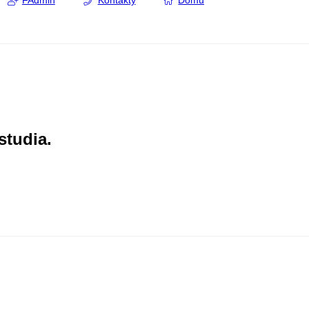
FAdmin
Kontakty
Domů
studia.