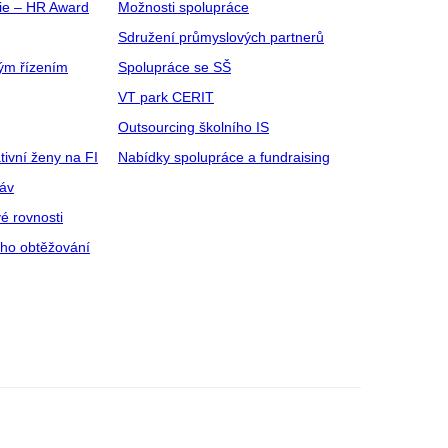
gie – HR Award
Možnosti spolupráce
Sdružení průmyslových partnerů
ým řízením
Spolupráce se SŠ
VT park CERIT
Outsourcing školního IS
tivní ženy na FI
Nabídky spolupráce a fundraising
ráv
é rovnosti
ího obtěžování