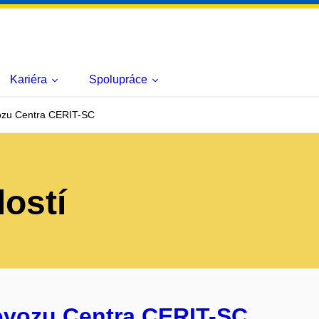
Kariéra
Spolupráce
ozu Centra CERIT-SC
lostí
rovozu Centra CERIT-SC