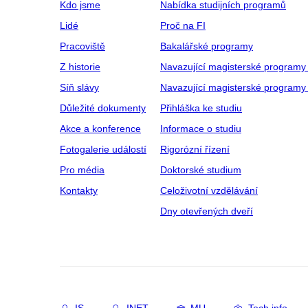
Kdo jsme
Nabídka studijních programů
Lidé
Proč na FI
Pracoviště
Bakalářské programy
Z historie
Navazující magisterské programy
Síň slávy
Navazující magisterské programy 
Důležité dokumenty
Přihláška ke studiu
Akce a konference
Informace o studiu
Fotogalerie událostí
Rigorózní řízení
Pro média
Doktorské studium
Kontakty
Celoživotní vzdělávání
Dny otevřených dveří