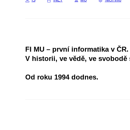
IS
INET
MU
Tech info
FI MU – první informatika v ČR.
V historii, ve vědě, ve svobodě 
Od roku 1994 dodnes.