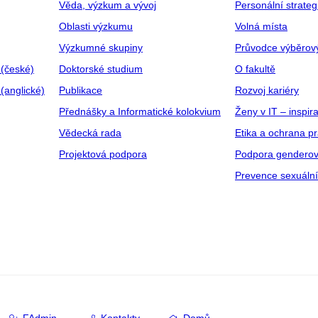
Věda, výzkum a vývoj
Personální strate
Oblasti výzkumu
Volná místa
Výzkumné skupiny
Průvodce výběrov
 (české)
Doktorské studium
O fakultě
(anglické)
Publikace
Rozvoj kariéry
Přednášky a Informatické kolokvium
Ženy v IT – inspira
Vědecká rada
Etika a ochrana p
Projektová podpora
Podpora genderov
Prevence sexuáln