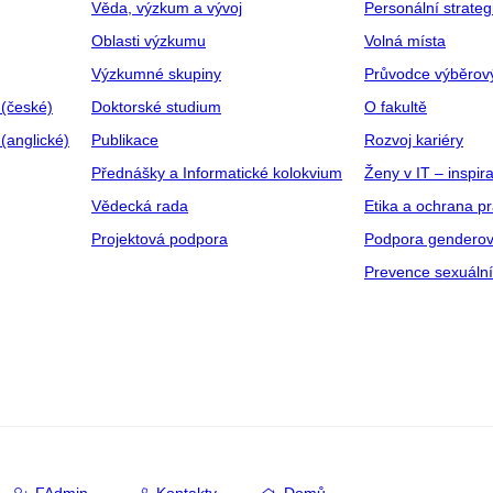
Věda, výzkum a vývoj
Personální strate
Oblasti výzkumu
Volná místa
Výzkumné skupiny
Průvodce výběrov
 (české)
Doktorské studium
O fakultě
(anglické)
Publikace
Rozvoj kariéry
Přednášky a Informatické kolokvium
Ženy v IT – inspira
Vědecká rada
Etika a ochrana p
Projektová podpora
Podpora genderov
Prevence sexuáln