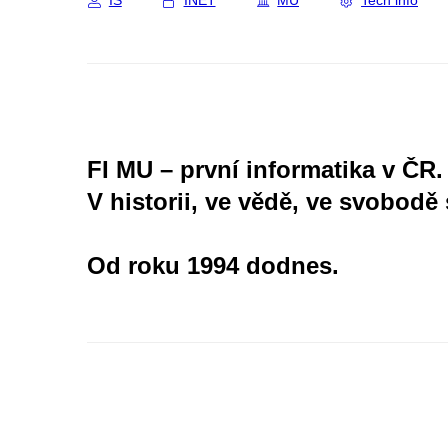
IS
INET
MU
Tech info
FI MU – první informatika v ČR.
V historii, ve vědě, ve svobodě 
Od roku 1994 dodnes.