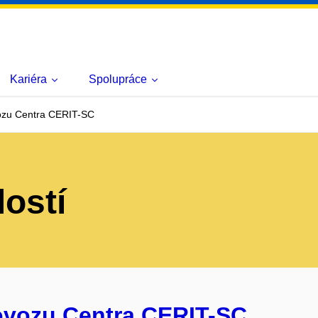
Kariéra
Spolupráce
ozu Centra CERIT-SC
lostí
rovozu Centra CERIT-SC