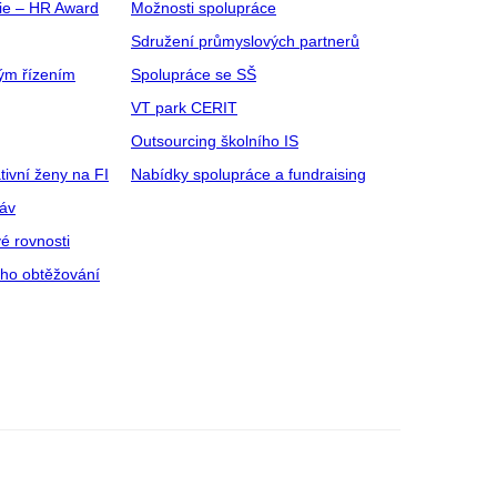
gie – HR Award
Možnosti spolupráce
Sdružení průmyslových partnerů
ým řízením
Spolupráce se SŠ
VT park CERIT
Outsourcing školního IS
tivní ženy na FI
Nabídky spolupráce a fundraising
ráv
é rovnosti
ího obtěžování