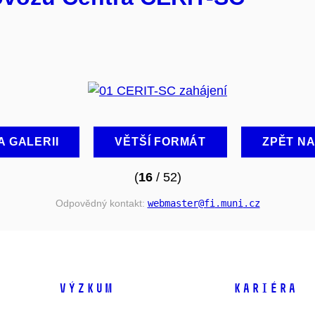
A GALERII
VĚTŠÍ FORMÁT
ZPĚT N
(
16
/ 52)
Odpovědný kontakt:
webmaster
@fi
.muni
.cz
VÝZKUM
KARIÉRA