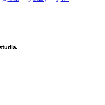
FAdmin
Kontakty
Domů
studia.