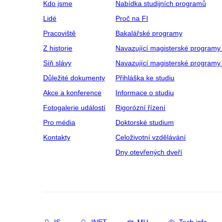
Kdo jsme
Nabídka studijních programů
Lidé
Proč na FI
Pracoviště
Bakalářské programy
Z historie
Navazující magisterské programy
Síň slávy
Navazující magisterské programy 
Důležité dokumenty
Přihláška ke studiu
Akce a konference
Informace o studiu
Fotogalerie událostí
Rigorózní řízení
Pro média
Doktorské studium
Kontakty
Celoživotní vzdělávání
Dny otevřených dveří