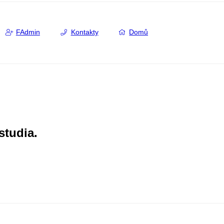
FAdmin
Kontakty
Domů
studia.