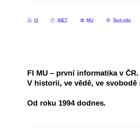
IS
INET
MU
Tech info
FI MU – první informatika v ČR.
V historii, ve vědě, ve svobodě 
Od roku 1994 dodnes.