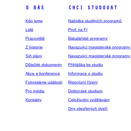
O NÁS
CHCI STUDOVAT
Kdo jsme
Nabídka studijních programů
Lidé
Proč na FI
Pracoviště
Bakalářské programy
Z historie
Navazující magisterské programy
Síň slávy
Navazující magisterské programy 
Důležité dokumenty
Přihláška ke studiu
Akce a konference
Informace o studiu
Fotogalerie událostí
Rigorózní řízení
Pro média
Doktorské studium
Kontakty
Celoživotní vzdělávání
Dny otevřených dveří