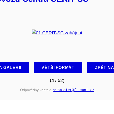
A GALERII
VĚTŠÍ FORMÁT
ZPĚT N
(
4
/ 52)
Odpovědný kontakt:
webmaster
@fi
.muni
.cz