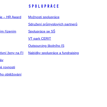
SPOLUPRÁCE
gie – HR Award
Možnosti spolupráce
Sdružení průmyslových partnerů
ým řízením
Spolupráce se SŠ
VT park CERIT
Outsourcing školního IS
tivní ženy na FI
Nabídky spolupráce a fundraising
ráv
é rovnosti
ího obtěžování