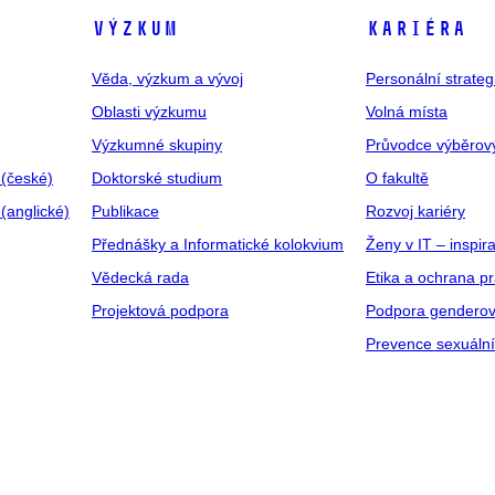
VÝZKUM
KARIÉRA
Věda, výzkum a vývoj
Personální strate
Oblasti výzkumu
Volná místa
Výzkumné skupiny
Průvodce výběrov
 (české)
Doktorské studium
O fakultě
(anglické)
Publikace
Rozvoj kariéry
Přednášky a Informatické kolokvium
Ženy v IT – inspira
Vědecká rada
Etika a ochrana p
Projektová podpora
Podpora genderov
Prevence sexuáln