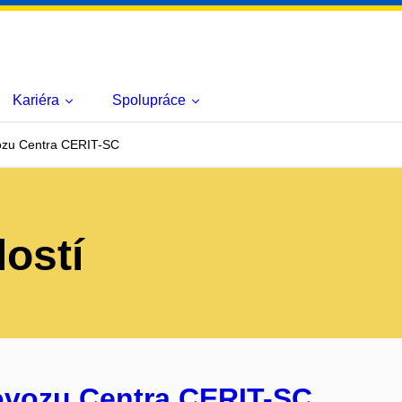
Kariéra
Spolupráce
ozu Centra CERIT-SC
lostí
rovozu Centra CERIT-SC