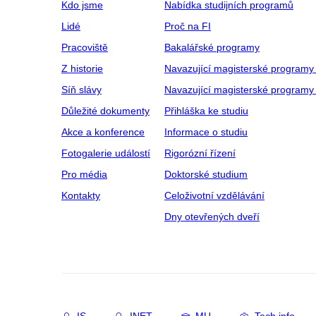
Kdo jsme
Nabídka studijních programů
Lidé
Proč na FI
Pracoviště
Bakalářské programy
Z historie
Navazující magisterské programy
Síň slávy
Navazující magisterské programy 
Důležité dokumenty
Přihláška ke studiu
Akce a konference
Informace o studiu
Fotogalerie událostí
Rigorózní řízení
Pro média
Doktorské studium
Kontakty
Celoživotní vzdělávání
Dny otevřených dveří