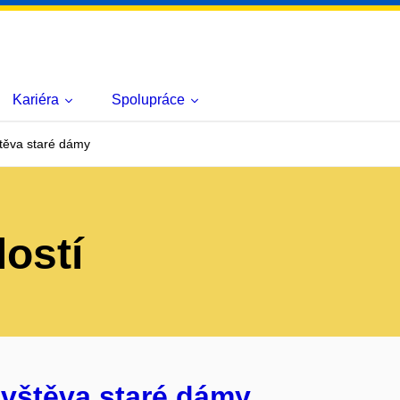
Kariéra
Spolupráce
těva staré dámy
lostí
ávštěva staré dámy