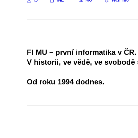
IS
INET
MU
Tech info
FI MU – první informatika v ČR.
V historii, ve vědě, ve svobodě 
Od roku 1994 dodnes.