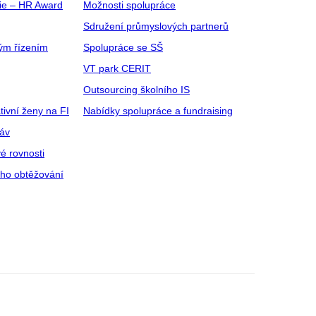
gie – HR Award
Možnosti spolupráce
Sdružení průmyslových partnerů
ým řízením
Spolupráce se SŠ
VT park CERIT
Outsourcing školního IS
tivní ženy na FI
Nabídky spolupráce a fundraising
ráv
é rovnosti
ího obtěžování