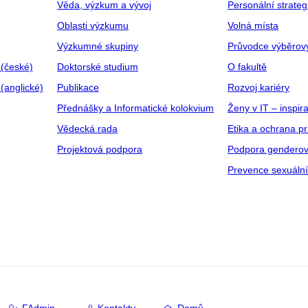
Věda, výzkum a vývoj
Personální strate
Oblasti výzkumu
Volná místa
Výzkumné skupiny
Průvodce výběrov
 (české)
Doktorské studium
O fakultě
(anglické)
Publikace
Rozvoj kariéry
Přednášky a Informatické kolokvium
Ženy v IT – inspira
Vědecká rada
Etika a ochrana p
Projektová podpora
Podpora genderov
Prevence sexuáln