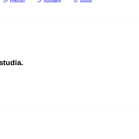
FAdmin
Kontakty
Domů
studia.