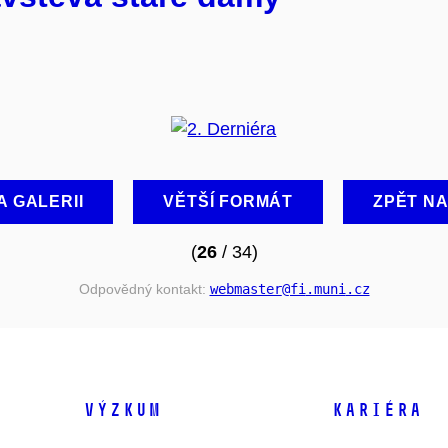
A GALERII
VĚTŠÍ FORMÁT
ZPĚT N
(
26
/ 34)
Odpovědný kontakt:
webmaster
@fi
.muni
.cz
VÝZKUM
KARIÉRA