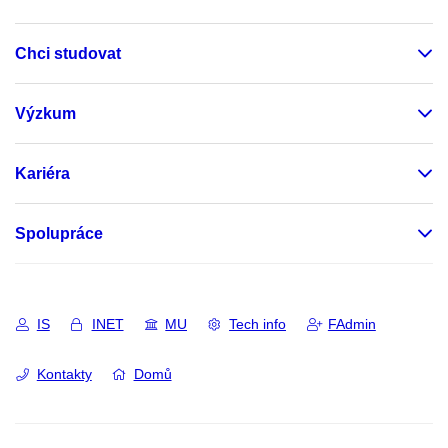
Chci studovat
Výzkum
Kariéra
Spolupráce
IS
INET
MU
Tech info
FAdmin
Kontakty
Domů