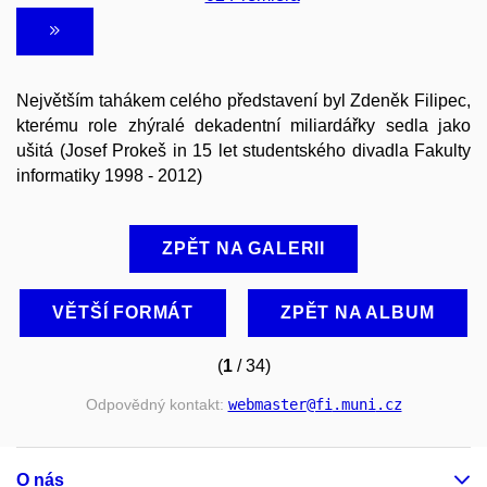
Největším tahákem celého představení byl Zdeněk Filipec,
kterému role zhýralé dekadentní miliardářky sedla jako
ušitá (Josef Prokeš in 15 let studentského divadla Fakulty
informatiky 1998 - 2012)
ZPĚT NA GALERII
VĚTŠÍ FORMÁT
ZPĚT NA ALBUM
(
1
/ 34)
Odpovědný kontakt:
webmaster
@fi
.muni
.cz
O nás