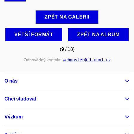
ZPĚT NA GALERII
VĚTŠÍ FORMÁT
ZPĚT NA ALBUM
(
9
/ 18)
Odpovědný kontakt:
webmaster
@fi
.muni
.cz
O nás
Chci studovat
Výzkum