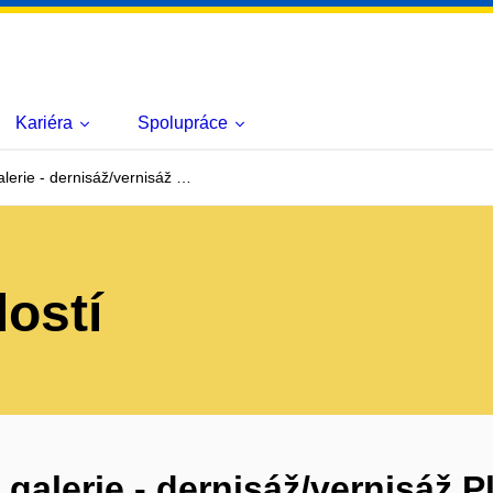
Kariéra
Spolupráce
erie - dernisáž/vernisáž …
lostí
alerie - dernisáž/vernisáž P