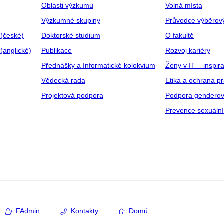
Oblasti výzkumu
Volná místa
Výzkumné skupiny
Průvodce výběrov
 (české)
Doktorské studium
O fakultě
(anglické)
Publikace
Rozvoj kariéry
Přednášky a Informatické kolokvium
Ženy v IT – inspira
Vědecká rada
Etika a ochrana p
Projektová podpora
Podpora genderov
Prevence sexuáln
FAdmin
Kontakty
Domů