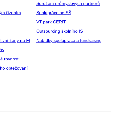
Sdružení průmyslových partnerů
ým řízením
Spolupráce se SŠ
VT park CERIT
Outsourcing školního IS
tivní ženy na FI
Nabídky spolupráce a fundraising
ráv
é rovnosti
ího obtěžování