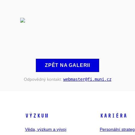
ZPĚT NA GALERII
Odpovědný kontakt:
webmaster
@fi
.muni
.cz
VÝZKUM
KARIÉRA
Věda, výzkum a vývoj
Personální strate