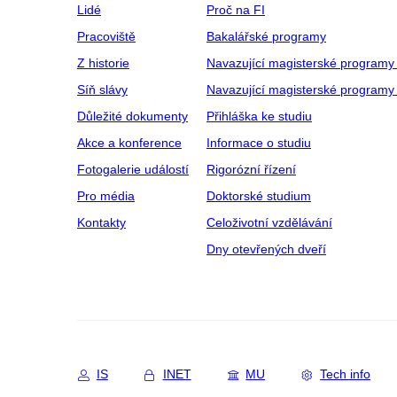
Lidé
Proč na FI
Pracoviště
Bakalářské programy
Z historie
Navazující magisterské programy
Síň slávy
Navazující magisterské programy 
Důležité dokumenty
Přihláška ke studiu
Akce a konference
Informace o studiu
Fotogalerie událostí
Rigorózní řízení
Pro média
Doktorské studium
Kontakty
Celoživotní vzdělávání
Dny otevřených dveří
IS
INET
MU
Tech info