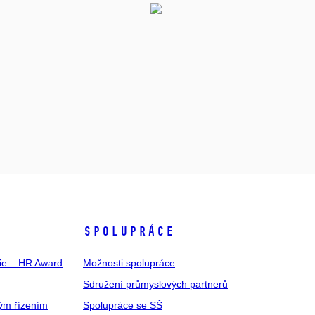
SPOLUPRÁCE
gie – HR Award
Možnosti spolupráce
Sdružení průmyslových partnerů
ým řízením
Spolupráce se SŠ