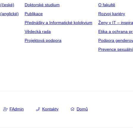
 (české)
Doktorské studium
O fakultě
(anglické)
Publikace
Rozvoj kariéry
Přednášky a Informatické kolokvium
Ženy v IT – inspira
Vědecká rada
Etika a ochrana p
Projektová podpora
Podpora genderov
Prevence sexuáln
FAdmin
Kontakty
Domů