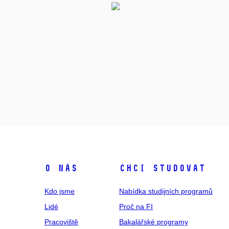
O NÁS
CHCI STUDOVAT
Kdo jsme
Nabídka studijních programů
Lidé
Proč na FI
Pracoviště
Bakalářské programy