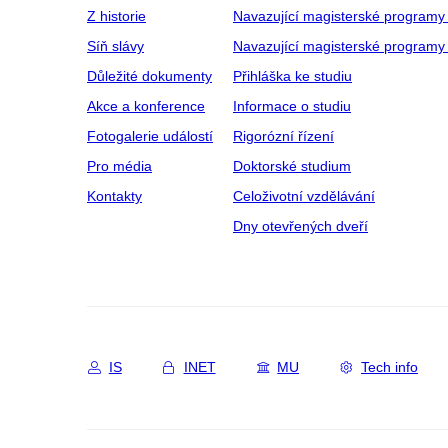
Z historie
Navazující magisterské programy
Síň slávy
Navazující magisterské programy 
Důležité dokumenty
Přihláška ke studiu
Akce a konference
Informace o studiu
Fotogalerie událostí
Rigorózní řízení
Pro média
Doktorské studium
Kontakty
Celoživotní vzdělávání
Dny otevřených dveří
IS
INET
MU
Tech info