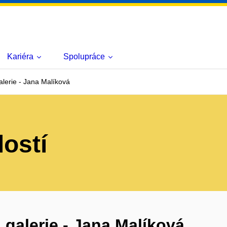
Kariéra
Spolupráce
lerie - Jana Malíková
lostí
galerie - Jana Malíková