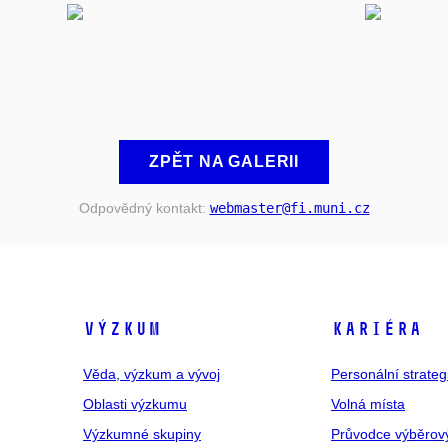
ZPĚT NA GALERII
Odpovědný kontakt:
webmaster
@fi
.muni
.cz
VÝZKUM
KARIÉRA
Věda, výzkum a vývoj
Personální strate
Oblasti výzkumu
Volná místa
Výzkumné skupiny
Průvodce výběrov