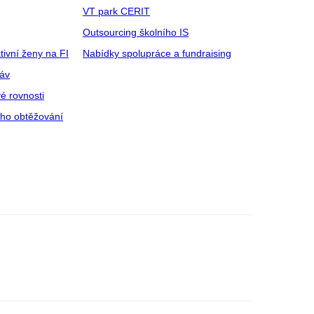
VT park CERIT
Outsourcing školního IS
tivní ženy na FI
Nabídky spolupráce a fundraising
ráv
é rovnosti
ího obtěžování