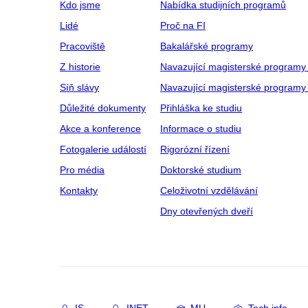
Kdo jsme
Nabídka studijních programů
Lidé
Proč na FI
Pracoviště
Bakalářské programy
Z historie
Navazující magisterské programy
Síň slávy
Navazující magisterské programy 
Důležité dokumenty
Přihláška ke studiu
Akce a konference
Informace o studiu
Fotogalerie událostí
Rigorózní řízení
Pro média
Doktorské studium
Kontakty
Celoživotní vzdělávání
Dny otevřených dveří