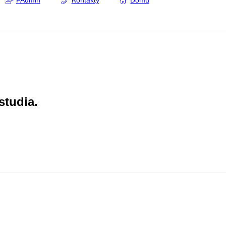
FAdmin
Kontakty
Domů
studia.