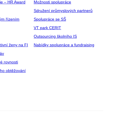
gie – HR Award
Možnosti spolupráce
Sdružení průmyslových partnerů
ým řízením
Spolupráce se SŠ
VT park CERIT
Outsourcing školního IS
tivní ženy na FI
Nabídky spolupráce a fundraising
ráv
é rovnosti
ího obtěžování