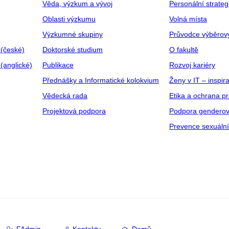
Věda, výzkum a vývoj
Personální strate
Oblasti výzkumu
Volná místa
Výzkumné skupiny
Průvodce výběrov
 (české)
Doktorské studium
O fakultě
(anglické)
Publikace
Rozvoj kariéry
Přednášky a Informatické kolokvium
Ženy v IT – inspira
Vědecká rada
Etika a ochrana p
Projektová podpora
Podpora genderov
Prevence sexuáln