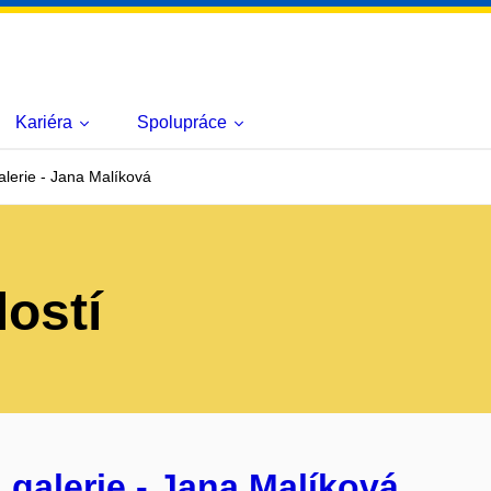
Kariéra
Spolupráce
lerie - Jana Malíková
lostí
galerie - Jana Malíková