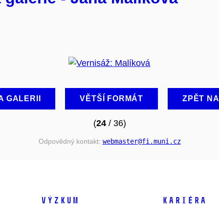
A GALERII
VĚTŠÍ FORMÁT
ZPĚT N
(
24
/ 36)
Odpovědný kontakt:
webmaster
@fi
.muni
.cz
VÝZKUM
KARIÉRA