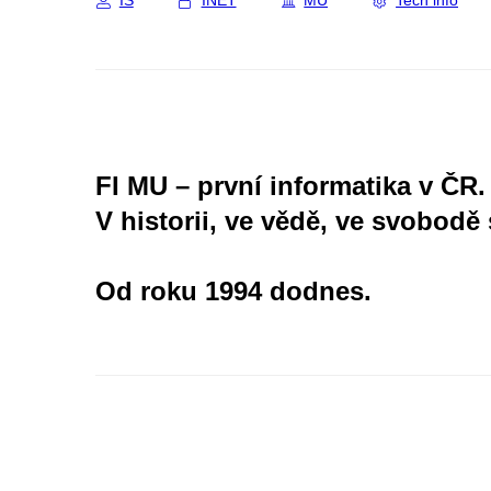
IS
INET
MU
Tech info
FI MU – první informatika v ČR.
V historii, ve vědě, ve svobodě 
Od roku 1994 dodnes.