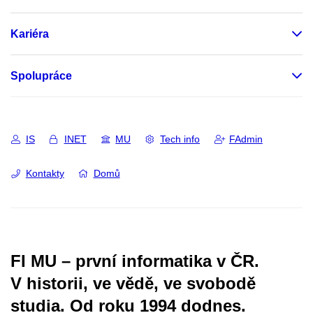
Kariéra
Spolupráce
IS
INET
MU
Tech info
FAdmin
Kontakty
Domů
FI MU – první informatika v ČR.
V historii, ve vědě, ve svobodě
studia.
Od roku 1994 dodnes.