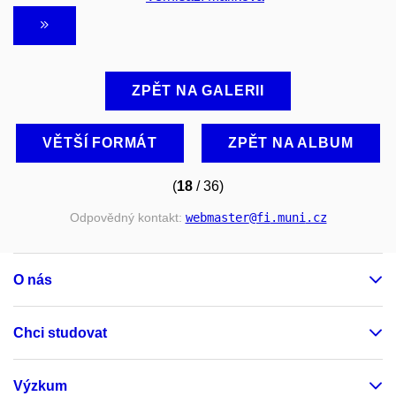
ZPĚT NA GALERII
VĚTŠÍ FORMÁT
ZPĚT NA ALBUM
(
18
/ 36)
Odpovědný kontakt:
webmaster
@fi
.muni
.cz
O nás
Chci studovat
Výzkum