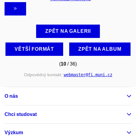
ZPĚT NA GALERII
VĚTŠÍ FORMÁT
ZPĚT NA ALBUM
(
10
/ 36)
Odpovědný kontakt:
webmaster
@fi
.muni
.cz
O nás
Chci studovat
Výzkum