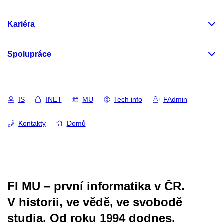
Kariéra
Spolupráce
IS
INET
MU
Tech info
FAdmin
Kontakty
Domů
FI MU – první informatika v ČR.
V historii, ve vědě, ve svobodě
studia.
Od roku 1994 dodnes.