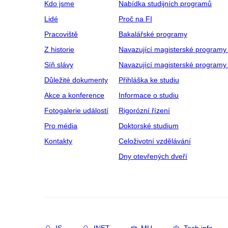
Kdo jsme
Nabídka studijních programů
Lidé
Proč na FI
Pracoviště
Bakalářské programy
Z historie
Navazující magisterské programy
Síň slávy
Navazující magisterské programy 
Důležité dokumenty
Přihláška ke studiu
Akce a konference
Informace o studiu
Fotogalerie událostí
Rigorózní řízení
Pro média
Doktorské studium
Kontakty
Celoživotní vzdělávání
Dny otevřených dveří