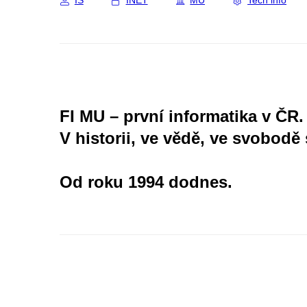
IS
INET
MU
Tech info
FI MU – první informatika v ČR.
V historii, ve vědě, ve svobodě 
Od roku 1994 dodnes.