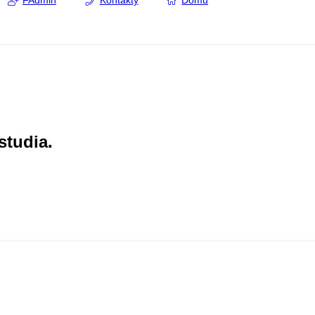
FAdmin
Kontakty
Domů
studia.