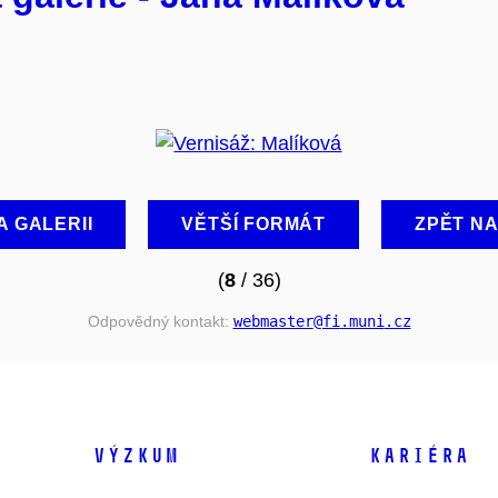
A GALERII
VĚTŠÍ FORMÁT
ZPĚT N
(
8
/ 36)
Odpovědný kontakt:
webmaster
@fi
.muni
.cz
VÝZKUM
KARIÉRA