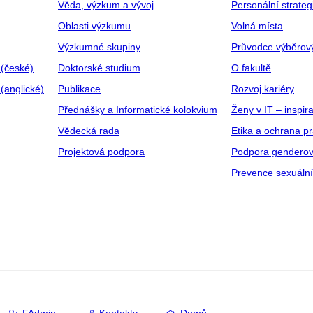
Věda, výzkum a vývoj
Personální strate
Oblasti výzkumu
Volná místa
Výzkumné skupiny
Průvodce výběrov
 (české)
Doktorské studium
O fakultě
(anglické)
Publikace
Rozvoj kariéry
Přednášky a Informatické kolokvium
Ženy v IT – inspira
Vědecká rada
Etika a ochrana p
Projektová podpora
Podpora genderov
Prevence sexuáln