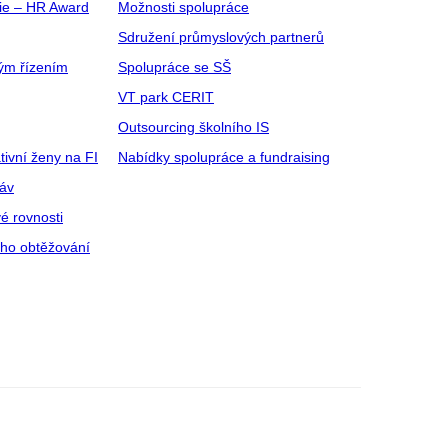
gie – HR Award
Možnosti spolupráce
Sdružení průmyslových partnerů
ým řízením
Spolupráce se SŠ
VT park CERIT
Outsourcing školního IS
tivní ženy na FI
Nabídky spolupráce a fundraising
ráv
é rovnosti
ího obtěžování