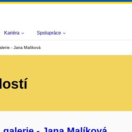
Kariéra
Spolupráce
lerie - Jana Malíková
lostí
galerie - Jana Malíková