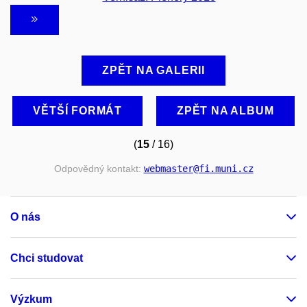
ZPĚT NA GALERII
VĚTŠÍ FORMÁT
ZPĚT NA ALBUM
(
15
/ 16)
Odpovědný kontakt:
webmaster
@fi
.muni
.cz
O nás
Chci studovat
Výzkum