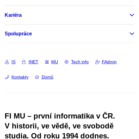
Kariéra
Spolupráce
IS
INET
MU
Tech info
FAdmin
Kontakty
Domů
FI MU – první informatika v ČR.
V historii, ve vědě, ve svobodě
studia.
Od roku 1994 dodnes.