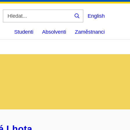
English
Vyhledat
Studenti
Absolventi
Zaměstnanci
á Lhota