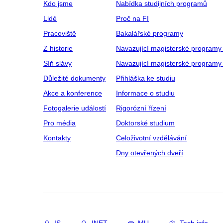
Kdo jsme
Nabídka studijních programů
Lidé
Proč na FI
Pracoviště
Bakalářské programy
Z historie
Navazující magisterské programy
Síň slávy
Navazující magisterské programy 
Důležité dokumenty
Přihláška ke studiu
Akce a konference
Informace o studiu
Fotogalerie událostí
Rigorózní řízení
Pro média
Doktorské studium
Kontakty
Celoživotní vzdělávání
Dny otevřených dveří