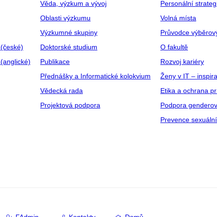
Věda, výzkum a vývoj
Personální strate
Oblasti výzkumu
Volná místa
Výzkumné skupiny
Průvodce výběrov
 (české)
Doktorské studium
O fakultě
(anglické)
Publikace
Rozvoj kariéry
Přednášky a Informatické kolokvium
Ženy v IT – inspira
Vědecká rada
Etika a ochrana p
Projektová podpora
Podpora genderov
Prevence sexuáln