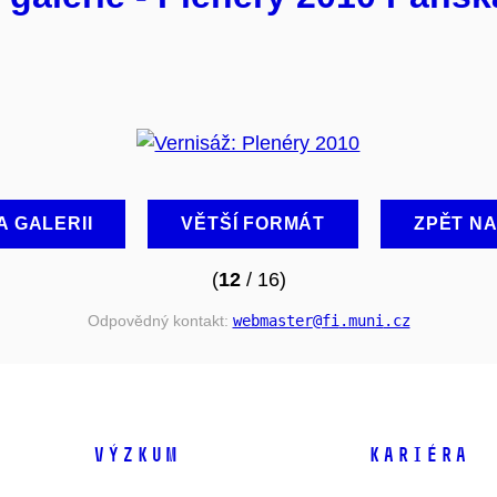
A GALERII
VĚTŠÍ FORMÁT
ZPĚT N
(
12
/ 16)
Odpovědný kontakt:
webmaster
@fi
.muni
.cz
VÝZKUM
KARIÉRA