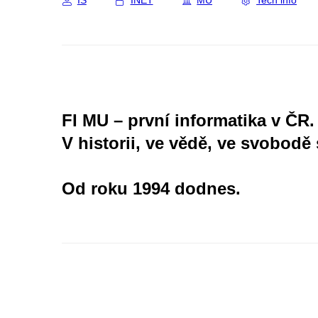
IS
INET
MU
Tech info
FI MU – první informatika v ČR.
V historii, ve vědě, ve svobodě 
Od roku 1994 dodnes.