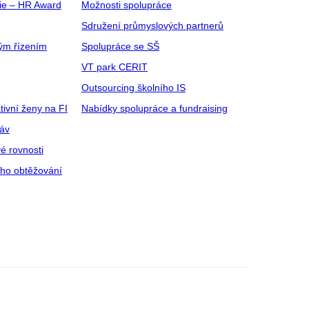
gie – HR Award
Možnosti spolupráce
Sdružení průmyslových partnerů
ým řízením
Spolupráce se SŠ
VT park CERIT
Outsourcing školního IS
tivní ženy na FI
Nabídky spolupráce a fundraising
ráv
é rovnosti
ího obtěžování