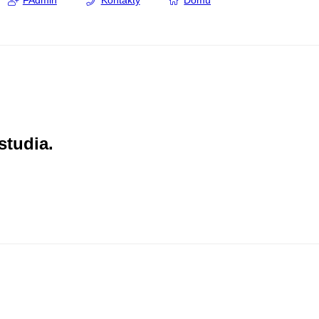
FAdmin
Kontakty
Domů
studia.