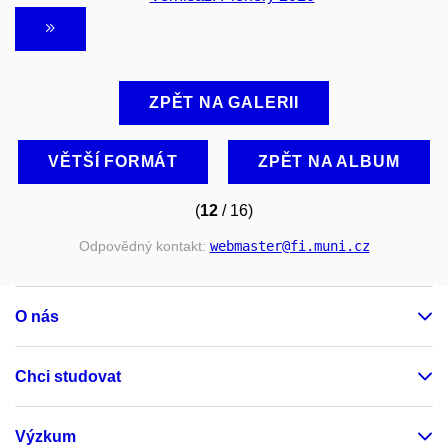
ZPĚT NA GALERII
VĚTŠÍ FORMÁT
ZPĚT NA ALBUM
(
12
/ 16)
Odpovědný kontakt:
webmaster
@fi
.muni
.cz
O nás
Chci studovat
Výzkum