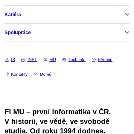
Kariéra
Spolupráce
IS
INET
MU
Tech info
FAdmin
Kontakty
Domů
FI MU – první informatika v ČR.
V historii, ve vědě, ve svobodě
studia.
Od roku 1994 dodnes.