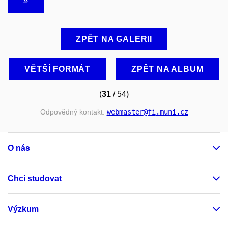
ZPĚT NA GALERII
VĚTŠÍ FORMÁT
ZPĚT NA ALBUM
(
31
/ 54)
Odpovědný kontakt:
webmaster
@fi
.muni
.cz
O nás
Chci studovat
Výzkum