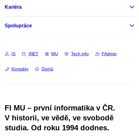
Kariéra
Spolupráce
IS
INET
MU
Tech info
FAdmin
Kontakty
Domů
FI MU – první informatika v ČR.
V historii, ve vědě, ve svobodě
studia.
Od roku 1994 dodnes.