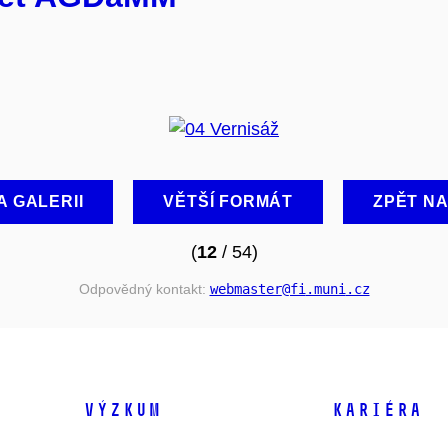
A GALERII
VĚTŠÍ FORMÁT
ZPĚT N
(
12
/ 54)
Odpovědný kontakt:
webmaster
@fi
.muni
.cz
VÝZKUM
KARIÉRA