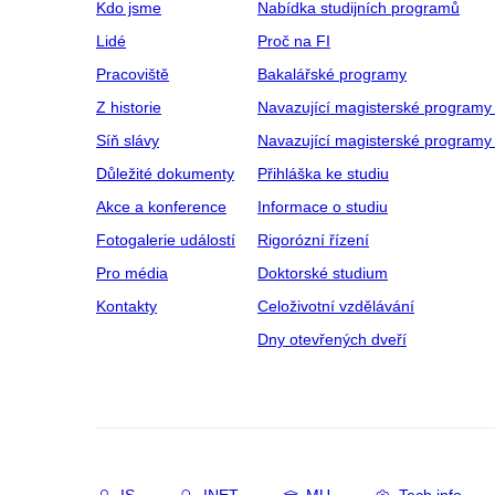
Kdo jsme
Nabídka studijních programů
Lidé
Proč na FI
Pracoviště
Bakalářské programy
Z historie
Navazující magisterské programy
Síň slávy
Navazující magisterské programy 
Důležité dokumenty
Přihláška ke studiu
Akce a konference
Informace o studiu
Fotogalerie událostí
Rigorózní řízení
Pro média
Doktorské studium
Kontakty
Celoživotní vzdělávání
Dny otevřených dveří