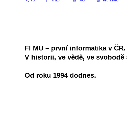
IS
INET
MU
Tech info
FI MU – první informatika v ČR.
V historii, ve vědě, ve svobodě 
Od roku 1994 dodnes.