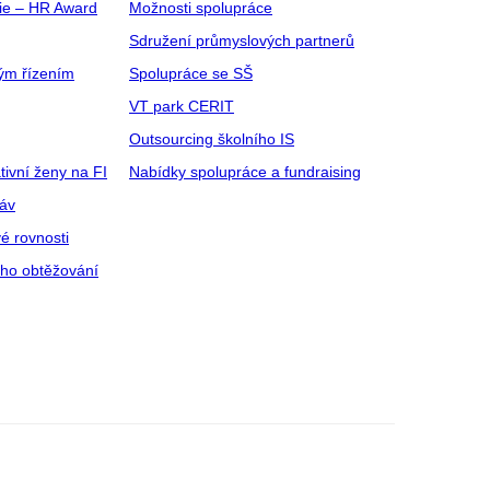
gie – HR Award
Možnosti spolupráce
Sdružení průmyslových partnerů
ým řízením
Spolupráce se SŠ
VT park CERIT
Outsourcing školního IS
tivní ženy na FI
Nabídky spolupráce a fundraising
ráv
é rovnosti
ího obtěžování