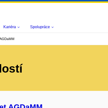
Kariéra
Spolupráce
et AGDaMM
lostí
 let AGDaMM