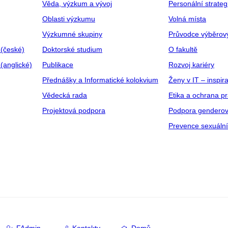
Věda, výzkum a vývoj
Personální strate
Oblasti výzkumu
Volná místa
Výzkumné skupiny
Průvodce výběrov
 (české)
Doktorské studium
O fakultě
(anglické)
Publikace
Rozvoj kariéry
Přednášky a Informatické kolokvium
Ženy v IT – inspira
Vědecká rada
Etika a ochrana p
Projektová podpora
Podpora genderov
Prevence sexuáln