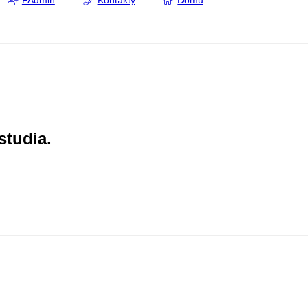
FAdmin
Kontakty
Domů
studia.