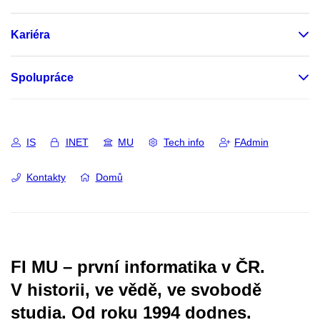
Kariéra
Spolupráce
IS
INET
MU
Tech info
FAdmin
Kontakty
Domů
FI MU – první informatika v ČR.
V historii, ve vědě, ve svobodě
studia.
Od roku 1994 dodnes.