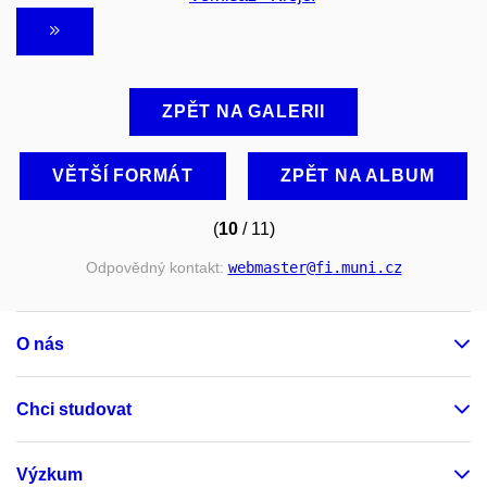
ZPĚT NA GALERII
VĚTŠÍ FORMÁT
ZPĚT NA ALBUM
(
10
/ 11)
Odpovědný kontakt:
webmaster
@fi
.muni
.cz
O nás
Chci studovat
Výzkum