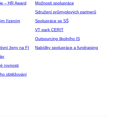
gie – HR Award
Možnosti spolupráce
Sdružení průmyslových partnerů
ým řízením
Spolupráce se SŠ
VT park CERIT
Outsourcing školního IS
tivní ženy na FI
Nabídky spolupráce a fundraising
ráv
é rovnosti
ího obtěžování