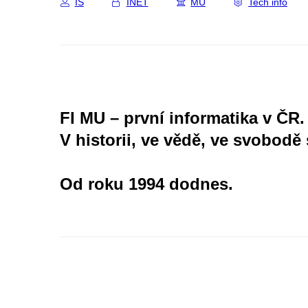
IS
INET
MU
Tech info
FI MU – první informatika v ČR.
V historii, ve vědě, ve svobodě 
Od roku 1994 dodnes.