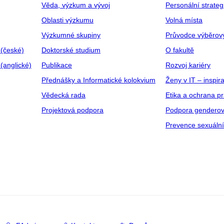
Věda, výzkum a vývoj
Personální strate
Oblasti výzkumu
Volná místa
Výzkumné skupiny
Průvodce výběrov
 (české)
Doktorské studium
O fakultě
(anglické)
Publikace
Rozvoj kariéry
Přednášky a Informatické kolokvium
Ženy v IT – inspira
Vědecká rada
Etika a ochrana p
Projektová podpora
Podpora genderov
Prevence sexuáln