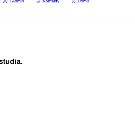
FAdmin
Kontakty
Domů
studia.