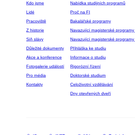
Kdo jsme
Nabídka studijních programů
Lidé
Proč na FI
Pracoviště
Bakalářské programy
Z historie
Navazující magisterské programy
Síň slávy
Navazující magisterské programy 
Důležité dokumenty
Přihláška ke studiu
Akce a konference
Informace o studiu
Fotogalerie událostí
Rigorózní řízení
Pro média
Doktorské studium
Kontakty
Celoživotní vzdělávání
Dny otevřených dveří