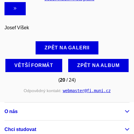
Josef Víšek
ZPĚT NA GALERII
VĚTŠÍ FORMÁT
ZPĚT NA ALBUM
(
20
/ 24)
Odpovědný kontakt:
webmaster
@fi
.muni
.cz
O nás
Chci studovat