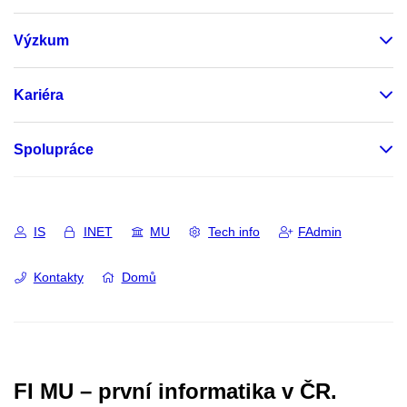
Výzkum
Kariéra
Spolupráce
IS
INET
MU
Tech info
FAdmin
Kontakty
Domů
FI MU – první informatika v ČR.