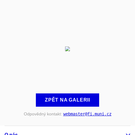
ZPĚT NA GALERII
Odpovědný kontakt:
webmaster
@fi
.muni
.cz
O nás