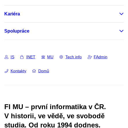
Kariéra
Spolupráce
IS
INET
MU
Tech info
FAdmin
Kontakty
Domů
FI MU – první informatika v ČR.
V historii, ve vědě, ve svobodě
studia.
Od roku 1994 dodnes.