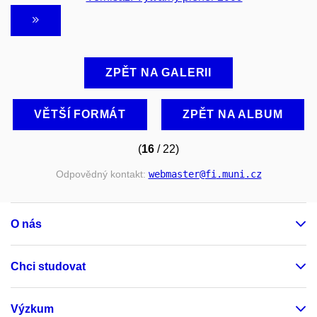
ZPĚT NA GALERII
VĚTŠÍ FORMÁT
ZPĚT NA ALBUM
(
16
/ 22)
Odpovědný kontakt:
webmaster
@fi
.muni
.cz
O nás
Chci studovat
Výzkum